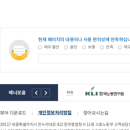
현재 페이지의 내용이나 사용 편의성에 만족하십
매우 불만
불만
보통
만족
매우
배너모음
개인정보처리방침
뷰어 다운로드
찾아오시는길
30117 세종특별자치시 한누리대로 422 정부종합청사 11동 고용노동부 고객상담센