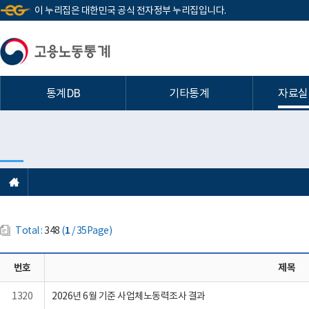
이 누리집은 대한민국 공식 전자정부 누리집입니다.
통계DB
기타통계
자료실
Total :
348
(
1
/ 35Page)
번호
제목
1320
2026년 6월 기준 사업체노동력조사 결과